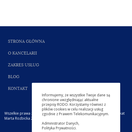
STRONA GŁÓWNA
O KANCELARII
ZAKRES USŁUG
BLOG
KONTAKT
Informujemy, że wszystkie Twoje dane są
chronione uwzględniając aktualne
przepisy RODO. Korzystamy również z
plików cookies w celu realizacji usług
Wszelkie prawa zastrzeżone
Kacelaria Adwokacka Olsztyn
, Adwokat
zgodnie z Prawem Telekomunikacyjnym.
Marta Rozbicka 2020
Administrator Danych
,
Polityka Prywatności
.