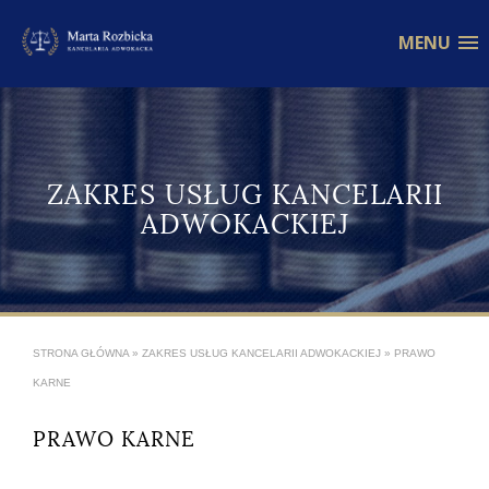
MENU
ZAKRES USŁUG KANCELARII
ADWOKACKIEJ
STRONA GŁÓWNA
»
ZAKRES USŁUG KANCELARII ADWOKACKIEJ
»
PRAWO
KARNE
PRAWO KARNE