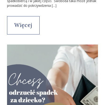
spadkobiercą i w jakiej części. Swoboda taka może jednak
prowadzić do pokrzywdzenia […]
Więcej