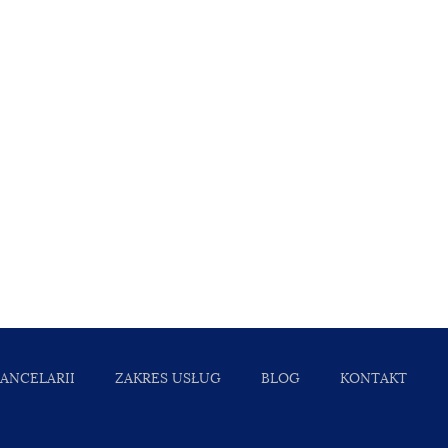
KANCELARII
ZAKRES USŁUG
BLOG
KONTAKT