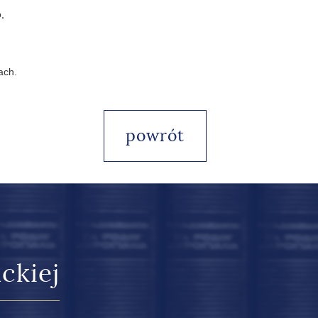
,
ach.
powrót
ckiej