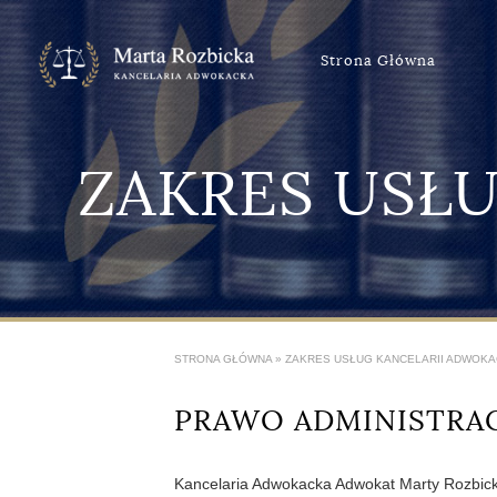
Strona Główna
ZAKRES USŁ
STRONA GŁÓWNA
»
ZAKRES USŁUG KANCELARII ADWOKA
PRAWO ADMINISTRA
Kancelaria Adwokacka Adwokat Marty Rozbicki