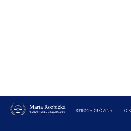
STRONA GŁÓWNA
O 