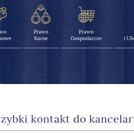
awo
Prawo
Prawo
kowe
Karne
Gospodarcze
i U
zybki kontakt do kancelar