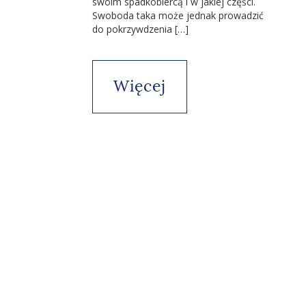
swoim spadkobiercą i w jakiej części.
Swoboda taka może jednak prowadzić
do pokrzywdzenia […]
Więcej