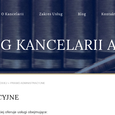
O Kancelarii
Zakres Usług
Blog
Kontak
UG KANCELARII 
CKIEJ
»
PRAWO ADMINISTRACYJNE
CYJNE
ej oferuje usługi obejmujące: